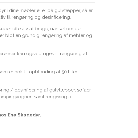
yr i dine møbler eller på gulvtæpper, så er
iv til rengøring og desinficering.
uper effektiv at bruge, uanset om det
ler blot en grundig rengøring af møbler og
renser kan også bruges til rengøring af
som er nok til opblanding af 50 Liter
øring / desinficering af gulvtæpper, sofaer,
 campingvognen samt rengøring af
hos Enø Skadedyr.