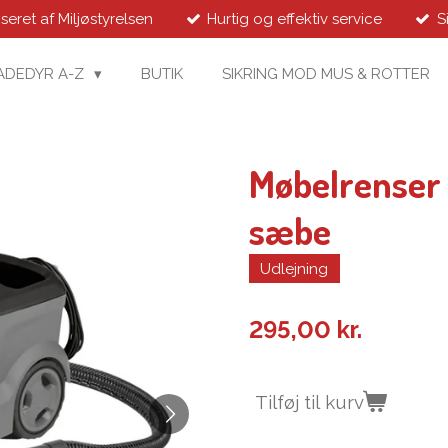
seret af Miljøstyrelsen
Hurtig og effektiv service
S
ADEDYR A-Z
BUTIK
SIKRING MOD MUS & ROTTER
Møbelrenser l
sæbe
Udlejning
295,00 kr.
Tilføj til kurv