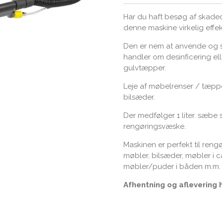
Har du haft besøg af skaded
denne maskine virkelig effekt
Den er nem at anvende og s
handler om desinficering el
gulvtæpper.
Leje af møbelrenser / tæppe
bilsæder.
Der medfølger 1 liter. sæbe 
rengøringsvæske.
Maskinen er perfekt til reng
møbler, bilsæder, møbler i
møbler/puder i båden m.m.
Afhentning og aflevering 