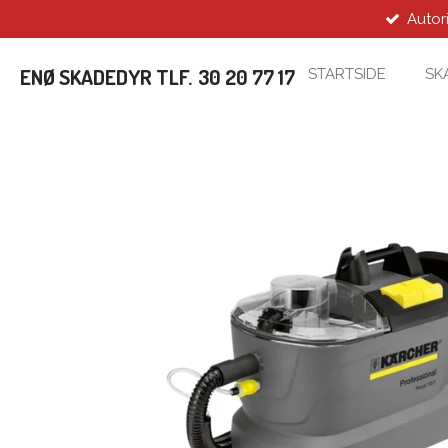
Autori
Spring
til
hovedindhold
ENØ SKADEDYR
TLF.
30 20 77 17
STARTSIDE
SK