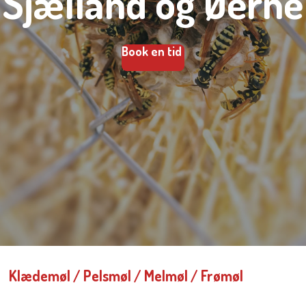
Sjælland og Øerne
Book en tid
Klædemøl / Pelsmøl / Melmøl / Frømøl