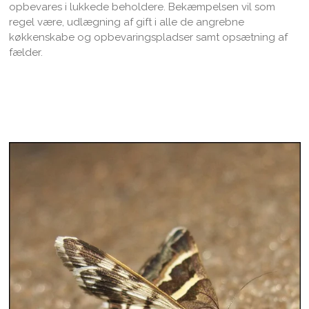
opbevares i lukkede beholdere. Bekæmpelsen vil som
regel være, udlægning af gift i alle de angrebne
køkkenskabe og opbevaringspladser samt opsætning af
fælder.