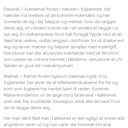
Pelsmøl / klædemøl findes i naturen i fuglereder, det
hænder ind imellem at de kommer indendørs og her
formerer de sig i tøj, tæpper og møbler, hvor de lægger
deres æg. et voksent individ når i sin levetid at lægge ca.
150 æg. En bekæmpelse mod møl foregår typisk ved at alt
tøjet skal vaskes, uldtøj lægges i dybfryser for at dræbe evt.
æg og larver, møbler og tæpper sprøjtes med insektgift,
herudover kan der anvendes mølfælder med et feromon
som lokker de voksne hanmøl i fælderne, derudover er UV
fælder en god idé i bekæmpelsen.
Melmøl / frømøl findes ligesom pelsmøl også i b.la.
fuglereder, her lever de af efterladenskaberne fra frø og
korn som fuglene har hentet hjem til reden. Kommer
Møllene indenfor, vil de søge mod fødevarer i køkkenet
som mel, frø, krydderier, havregryn altså alle tørvarer hvor
de vil lægge deres æg.
Har man først fået møl i køkkenet er det vigtigt at smide alle
angrebne varer ud og nye varer der kommer ind skal