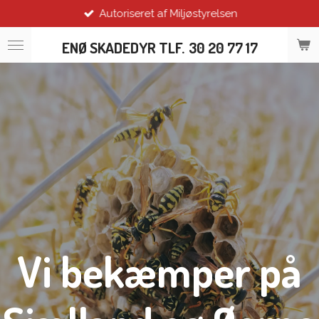
Autoriseret af Miljøstyrelsen
Spring
til
ENØ SKADEDYR
TLF.
30 20 77 17
hovedindhold
Vi bekæmper på